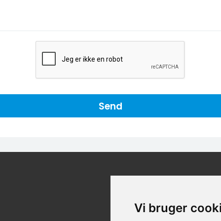
Send
LÆR OS AT K
Vi bruger cook
Menu