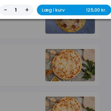
-
+
Læg i kurv
125,00 kr.