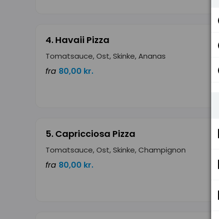
4. Havaii Pizza
Tomatsauce, Ost, Skinke, Ananas
fra
80,00 kr.
5. Capricciosa Pizza
Tomatsauce, Ost, Skinke, Champignon
fra
80,00 kr.