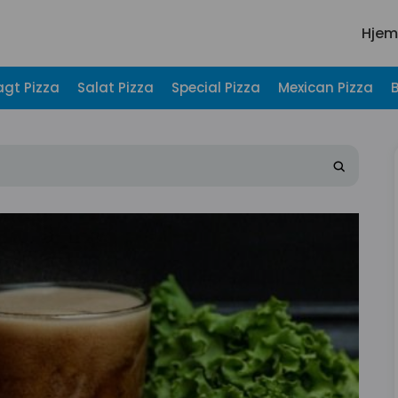
Hjem
agt Pizza
Salat Pizza
Special Pizza
Mexican Pizza