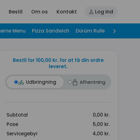
Bestil
Om os
Kontakt
Log ind
Børne Menu
Pizza Sandwich
Dürüm Rulle
Hjemmelave
Bestil for 100,00 kr. for at få din ordre
leveret.
Udbringning
Afhentning
Subtotal
0,00 kr.
Pose
5,00 kr.
Servicegebyr
4,00 kr.