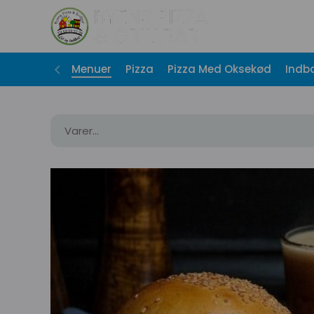
Menuer
Pizza
Pizza Med Oksekød
Indb