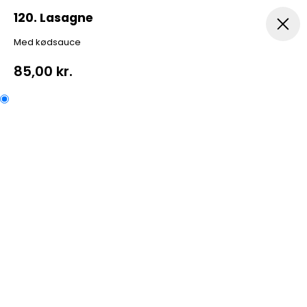
120. Lasagne
Med kødsauce
Menuer
Pizza
Pizza Med Oksekød
Indbagt Pizza
85,00 kr.
120. Lasagne
Med kødsauce
Kategorier:
Pasta