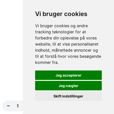
Dyppelse
fra
10,00 kr.
Vi bruger cookies
Vi bruger cookies og andre
tracking teknologier for at
Salater
forbedre din oplevelse på vores
website, til at vise personaliseret
Serveres med hjemmelavet brød.
indhold, målrettede annoncer og
til at forstå hvor vores besøgende
102. Mix Salat
kommer fra.
Salat, Tomat, Agurker, Citron, Majs, ærter,
Dressing
Jeg accepterer
60,00 kr.
Jeg nægter
103. Tun Salat
Skift indstillinger
Salat, Citron, Majs, ærter, Dressing
-
+
Læg i kurv
85,00 kr.
70,00 kr.