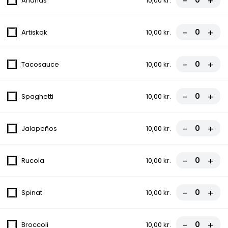
-
+
Ananas
10,00 kr.
fra
65,00 kr.
-
+
Artiskok
10,00 kr.
2. Pepperoni Pizza
Tomatsauce, Ost, Pepperoni
-
+
Tacosauce
10,00 kr.
fra
78,00 kr.
-
+
Spaghetti
10,00 kr.
3. Vesuvio Pizza
Tomatsauce, Ost, Skinke
-
+
Jalapeños
10,00 kr.
fra
78,00 kr.
-
+
Rucola
10,00 kr.
4. Havaii Pizza
Tomatsauce, Ost, Skinke, Ananas
-
+
Spinat
10,00 kr.
fra
80,00 kr.
-
+
Broccoli
10,00 kr.