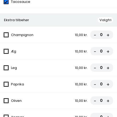
Tacosauce
115,00 kr.
Ekstra tilbehør
Valgfri
Burger Menu
-
+
Champignon
10,00 kr.
125,00 kr.
-
+
Æg
10,00 kr.
Durum Menu
-
+
Løg
10,00 kr.
100,00 kr.
-
+
Paprika
10,00 kr.
Pizza
-
+
Oliven
10,00 kr.
1. Margherita Pizza
Tomatsauce, Ost