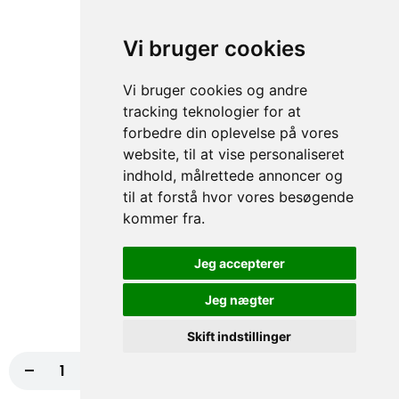
Diverse
99. Hvidløgsbrød
Vi bruger cookies
60,00 kr.
Vi bruger cookies og andre
tracking teknologier for at
forbedre din oplevelse på vores
100. Pommes Frites
website, til at vise personaliseret
indhold, målrettede annoncer og
fra
35,00 kr.
til at forstå hvor vores besøgende
kommer fra.
101. Kinarulle eller Forårsruller
Jeg accepterer
50,00 kr.
Jeg nægter
Skift indstillinger
-
+
Dyppelse
Læg i kurv
105,00 kr.
fra
10,00 kr.