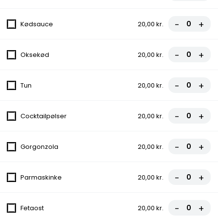
9. Senorita Pizza
-
+
Kødsauce
20,00 kr.
Tomatsauce, Ost, Skinke, Champignon,
Bacon
-
+
Oksekød
20,00 kr.
fra
85,00 kr.
10. Ottimo Pizza
-
+
Tun
20,00 kr.
Tomatsauce, Ost, Skinke, Bacon, Ananas
fra
85,00 kr.
-
+
Cocktailpølser
20,00 kr.
11. Cocktail Special Pizza
-
+
Gorgonzola
20,00 kr.
Tomatsauce, Ost, Cocktailpølser,
Pepperoni, Ananas
-
+
Parmaskinke
20,00 kr.
fra
85,00 kr.
-
+
12. Florida Pizza
Fetaost
20,00 kr.