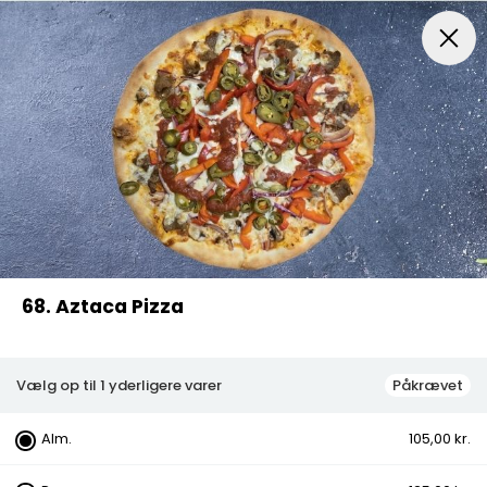
Menuer
Pizza
Pizza Med Oksekød
Indbagt Pizza
68. Aztaca Pizza
Vælg op til 1 yderligere varer
Påkrævet
Alm.
105,00 kr.