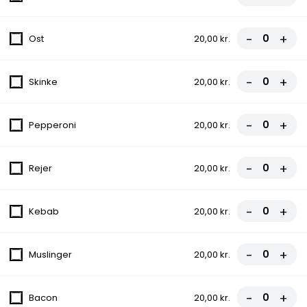
5. Capricciosa Pizza
Tomatsauce, Ost, Skinke, Champignon
-
+
Ost
20,00 kr.
fra
80,00 kr.
-
+
Skinke
20,00 kr.
6. Roma Pizza
Tomatsauce, Ost, Skinke, Pepperoni
-
+
Pepperoni
20,00 kr.
fra
80,00 kr.
-
+
Rejer
20,00 kr.
7. Al Tono Pizza
Tomatsauce, Ost, Skinke, Rejer
-
+
Kebab
20,00 kr.
fra
80,00 kr.
8. Solo Mio Pizza
-
+
Muslinger
20,00 kr.
Tomatsauce, Ost, Skinke, Bacon
fra
80,00 kr.
-
+
Bacon
20,00 kr.