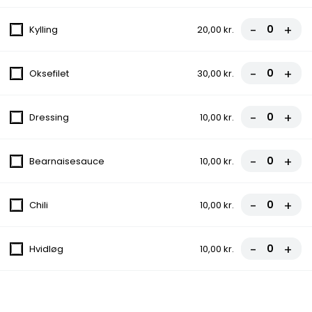
Tomatsauce, Ost, Skinke, Pepperoni,
Bacon, Ananas
-
+
Kylling
20,00 kr.
fra
90,00 kr.
-
+
Oksefilet
30,00 kr.
13. Mamma Mia Pizza
Tomatsauce, Ost, Skinke, Pepperoni,
Bacon, Løg
-
+
Dressing
10,00 kr.
fra
90,00 kr.
-
+
Bearnaisesauce
10,00 kr.
14. India Pizza
Tomatsauce, Ost, Kylling, Bacon, Ananas,
Karry
-
+
Chili
10,00 kr.
fra
90,00 kr.
-
+
Hvidløg
10,00 kr.
15. Vegetar Pizza
Tomatsauce, Ost, Champignon, Løg,
Artiskok, Ananas, Paprika, Oliven