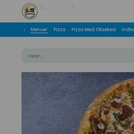
Menuer
Pizza
Pizza Med Oksekød
Indb