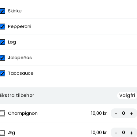
Skinke
Pepperoni
Løg
Jalapeños
Tacosauce
Ekstra tilbehør
Valgfri
Champignon
10,00 kr.
-
+
Æg
10,00 kr.
-
+