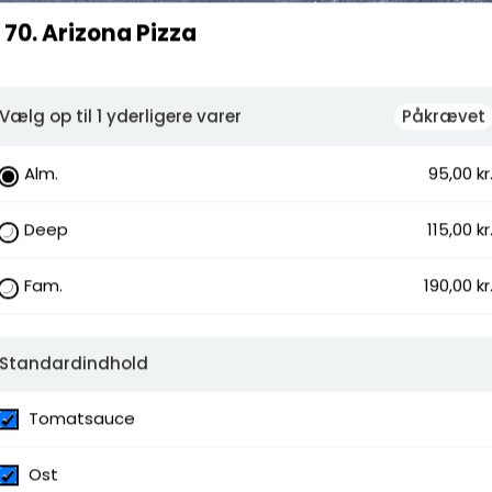
e, Fetaost, Kylling, Oksefilet, Dressing,
70. Arizona Pizza
Vælg op til 1 yderligere varer
Påkrævet
Alm.
95,00 kr
Deep
115,00 kr
Fam.
190,00 kr
Standardindhold
Tomatsauce
Ost