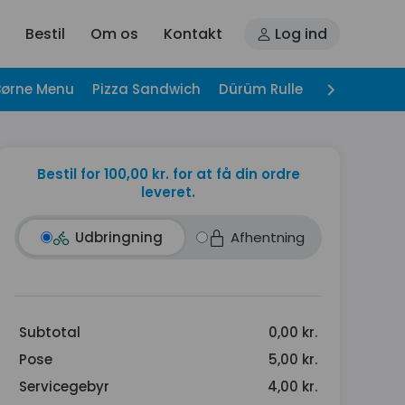
Bestil
Om os
Kontakt
Log ind
Børne Menu
Pizza Sandwich
Dürüm Rulle
Hjemmelave
Bestil for 100,00 kr. for at få din ordre
leveret.
Udbringning
Afhentning
Subtotal
0,00 kr.
Pose
5,00 kr.
Servicegebyr
4,00 kr.