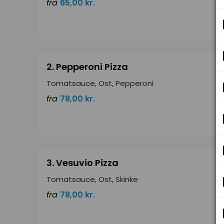
fra
65,00 kr.
2. Pepperoni Pizza
Tomatsauce, Ost, Pepperoni
fra
78,00 kr.
3. Vesuvio Pizza
Tomatsauce, Ost, Skinke
fra
78,00 kr.