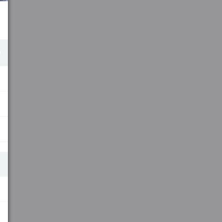
.
.
.