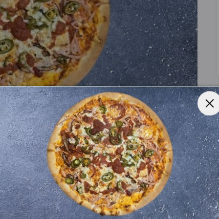
ni, Løg, Jalapeños, Tacosauce
liven, Ananas, Artiskok, Tacosauce, Spaghetti,
epperoni, Rejer, Kebab, Muslinger, Bacon, Kødsauce,