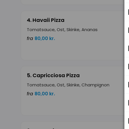
4. Havaii Pizza
Tomatsauce, Ost, Skinke, Ananas
fra
80,00 kr.
5. Capricciosa Pizza
Tomatsauce, Ost, Skinke, Champignon
fra
80,00 kr.