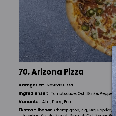
70. Arizona Pizza
Kategorier:
Mexican Pizza
Ingredienser:
Tomatsauce, Ost, Skinke, Peppero
Variants:
Alm., Deep, Fam.
Ekstra tilbehør
Champignon, Æg, Løg, Paprika, O
Jalapeños, Rucola, Spinat, Broccoli, Ost, Skinke, P