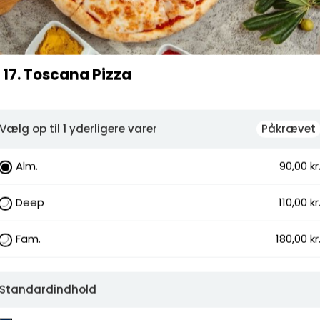
liven, Ananas, Artiskok, Tacosauce, Spaghetti,
epperoni, Rejer, Kebab, Muslinger, Bacon, Kødsauce,
e, Fetaost, Kylling, Oksefilet, Dressing,
17. Toscana Pizza
Vælg op til 1 yderligere varer
Påkrævet
Alm.
90,00 kr
Deep
110,00 kr
Fam.
180,00 kr
Standardindhold