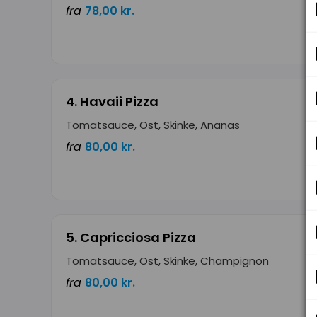
fra
78,00 kr.
4. Havaii Pizza
Tomatsauce, Ost, Skinke, Ananas
fra
80,00 kr.
5. Capricciosa Pizza
Tomatsauce, Ost, Skinke, Champignon
fra
80,00 kr.