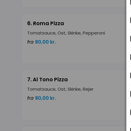
6. Roma Pizza
Tomatsauce, Ost, Skinke, Pepperoni
fra
80,00 kr.
7. Al Tono Pizza
Tomatsauce, Ost, Skinke, Rejer
fra
80,00 kr.