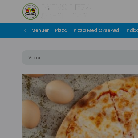
Menuer
Pizza
Pizza Med Oksekød
Indb