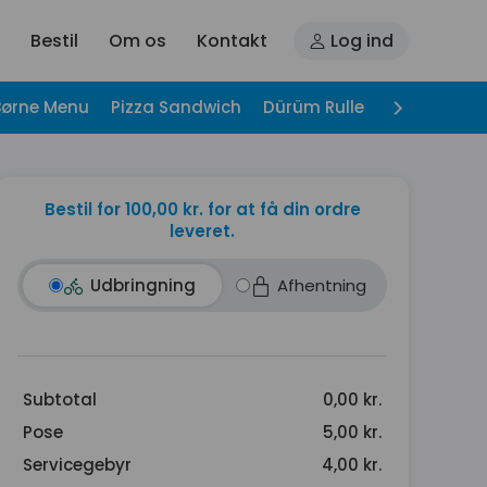
Bestil
Om os
Kontakt
Log ind
Børne Menu
Pizza Sandwich
Dürüm Rulle
Hjemmelave
Bestil for 100,00 kr. for at få din ordre
leveret.
Udbringning
Afhentning
Subtotal
0,00 kr.
Pose
5,00 kr.
Servicegebyr
4,00 kr.