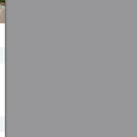
.
.
.